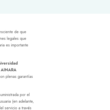
onsciente de que
ones legales que
ria es importante
niversidad
e
AINARA
on plenas garantías
uministrada por el
suaria (en adelante,
el servicio a través