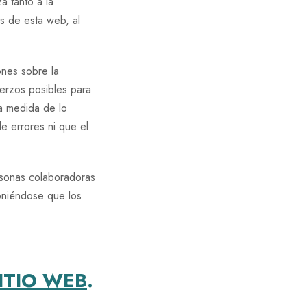
a tanto a la
és de esta web, al
ones sobre la
uerzos posibles para
la medida de lo
e errores ni que el
rsonas colaboradoras
poniéndose que los
ITIO WEB
.