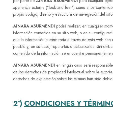
por parte de
AINARA ASURMENDI
para cualquier ejerc
apariencia externa (“look and feel”) como a los contenidos
propio código, diseño y estructura de navegación del siti
AINARA ASURMENDI
podrá realizar, en cualquier mome
información contenida en su sitio web, o en su configurac
que la información suministrada a través de esta web sea 
posible y, en su caso, repararlos o actualizarlos. Sin emb
contenido de la información se encuentre permanentement
AINARA ASURMENDI
en ningún caso será responsable 
de los derechos de propiedad intelectual sobre la autoría
derechos de explotación sobre las mismas han sido debida
2º)
CONDICIONES Y TÉRMINO