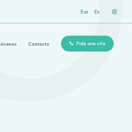
Eus
Es
Pida una cita
ócenos
Contacto