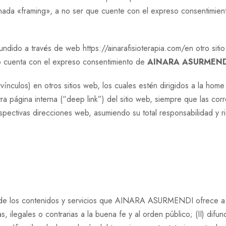
nada «framing», a no ser que cuente con el expreso consentimie
undido a través de web https://ainarafisioterapia.com/en otro sitio
 no cuenta con el expreso consentimiento de
AINARA ASURMEND
ervínculos) en otros sitios web, los cuales estén dirigidos a la ho
ra página interna (“deep link”) del sitio web, siempre que las co
pectivas direcciones web, asumiendo su total responsabilidad y 
e los contenidos y servicios que AINARA ASURMENDI ofrece a tr
as, ilegales o contrarias a la buena fe y al orden público; (II) difu