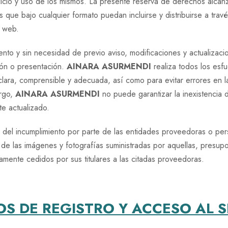
icio y uso de los mismos. La presente reserva de derechos alcanz
 que bajo cualquier formato puedan incluirse y distribuirse a trav
o web.
nto y sin necesidad de previo aviso, modificaciones y actualizaci
ión o presentación.
AINARA ASURMENDI
realiza todos los esf
clara, comprensible y adecuada, así como para evitar errores en 
argo,
AINARA ASURMENDI
no puede garantizar la inexistencia d
e actualizado.
del incumplimiento por parte de las entidades proveedoras o pe
 de las imágenes y fotografías suministradas por aquellas, presu
mente cedidos por sus titulares a las citadas proveedoras.
S DE REGISTRO Y ACCESO AL S