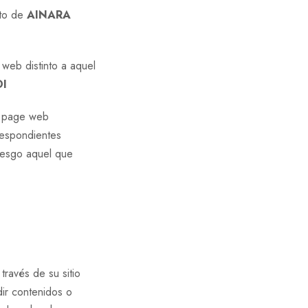
nto de
AINARA
 web distinto a aquel
I
me page web
rrespondientes
riesgo aquel que
avés de su sitio
ndir contenidos o