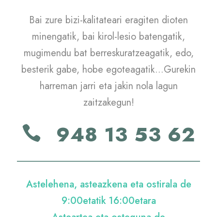
Bai zure bizi-kalitateari eragiten dioten
minengatik, bai kirol-lesio batengatik,
mugimendu bat berreskuratzeagatik, edo,
besterik gabe, hobe egoteagatik...Gurekin
harreman jarri eta jakin nola lagun
zaitzakegun!
948 13 53 62
Astelehena, asteazkena eta ostirala de
9:00etatik 16:00etara