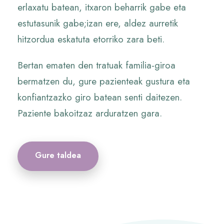
erlaxatu batean, itxaron beharrik gabe eta
estutasunik gabe;izan ere, aldez aurretik
hitzordua eskatuta etorriko zara beti.
Bertan ematen den tratuak familia-giroa
bermatzen du, gure pazienteak gustura eta
konfiantzazko giro batean senti daitezen.
Paziente bakoitzaz arduratzen gara.
Gure taldea