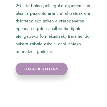
20 urte baino gehiagoko esperientzian
ehunka paziente artatu ahal izateak eta
fisioterapiako azken aurrerapenetan
egunean egotea ahalbidetu diguten
etengabeko formakuntzak, traramendu-
aukera zabala eskaini ahal izateko
bermatzen gaituzte.
EZAGUTU GAITZAZU