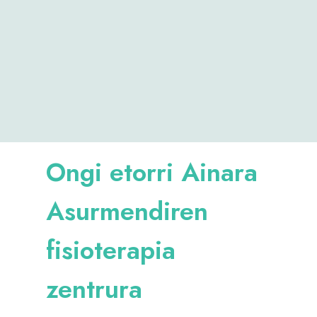
Ongi etorri Ainara
Asurmendiren
fisioterapia
zentrura