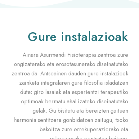
Gure instalazioak
Ainara Asurmendi Fisioterapia zentroa zure
ongizaterako eta erosotasunerako diseinatutako
zentroa da. Antsoainen dauden gure instalazioek
zainketa integralaren gure filosofia isladatzen
dute: giro lasaiak eta esperientzi terapeutiko
optimoak bermatu ahal izateko diseinatutako
gelak. Gu bisitatu eta bereizten gaituen
harmonia sentitzera gonbidatzen zaitugu, txoko
bakoitza zure errekuperaziorako eta
erlaxaziorako pentsatua baitago.