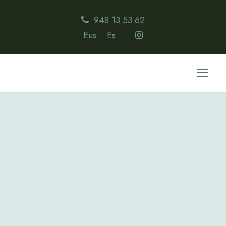
948 13 53 62
Eus
Es