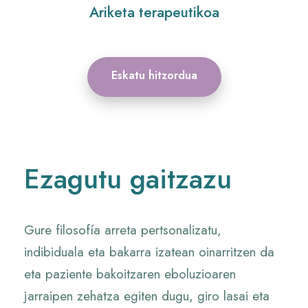
Ariketa terapeutikoa
Eskatu hitzordua
Ezagutu gaitzazu
Gure filosofía arreta pertsonalizatu,
indibiduala eta bakarra izatean oinarritzen da
eta paziente bakoitzaren eboluzioaren
jarraipen zehatza egiten dugu, giro lasai eta