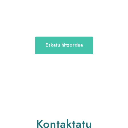
bakoitzari egokitzen da, zure behar
espezifikoetarako tratamendu egokia
ziurtatuz.
Eskatu hitzordua
Kontaktatu