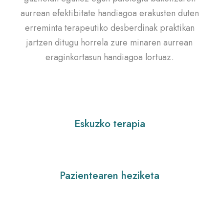
aurrean efektibitate handiagoa erakusten duten
erreminta terapeutiko desberdinak praktikan
jartzen ditugu horrela zure minaren aurrean
eraginkortasun handiagoa lortuaz.
Eskuzko terapia
Pazientearen heziketa