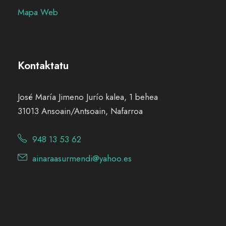
Mapa Web
Kontaktatu
José María Jimeno Jurío kalea, 1 behea
31013 Ansoain/Antsoain, Nafarroa
948 13 53 62
ainaraasurmendi@yahoo.es