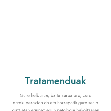
Tratamenduak
Gure helburua, baita zurea ere, zure
errekuperazioa da eta horregatik gure sesio
guztietan egunez egun patologia bakoitzaren