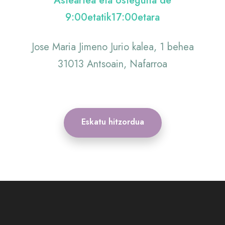
Asteartea eta osteguna de
9:00etatik17:00etara
Jose Maria Jimeno Jurio kalea, 1 behea
31013 Antsoain, Nafarroa
Eskatu hitzordua